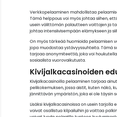
Verkkopelaaminen mahdollistaa pelaamisen 
Tämä helppous voi myös johtaa siihen, että
usein välittömän palautteen voittojen ja t
johtaa intensiivisempään elämykseen ja sii
On myös tärkeää huomioida pelaamisen vaiku
jopa muodostaa ystävyyssuhteita. Tämä sos
tarjoaa anonymiteettiä, joka voi houkutella
sosiaalista vuorovaikutusta.
Kivijalkacasinoiden ed
Kivijalkacasinoilla pelaaminen tarjoaa ainut
pelikokemuksen, jossa aistit, kuten näkö, k
jännittävän ympäristön, joka ei ole täysin
Lisäksi kivijalkacasinoissa on usein tarjoll
voivat osallistua kilpailuihin ja voittaa pal
voivat luoda pelaajille tunteen kuulumisesta