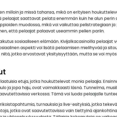
milloin ja missä tahansa, mikä on erityisen houkuttelev
 pelaajat saattavat pelata enemmän kuin he alun perin aik
appioiden muodossa, mikä voi vaikuttaa pelistrategiaan j
hen, että pelaajat palaavat useammin pelien pariin.
tus sosiaaliseen elämään. Kivijalkacasinoilla pelaajat v
iaalinen aspekti voi lisätä pelaamisen mielihyvää ja sit
 niitä, jotka arvostavat yksityisyyttään, mutta se voi myös
ut
laatuisia etuja, jotka houkuttelevat monia pelaajia. Ensinn
uulo ja jopa haju, ovat voimakkaasti läsnä. Tunnelma, musii
 saavutettavissa verkossa. Tämä voi luoda pelaajalle tunte
a erikoistapahtumia, turnauksia ja live-esityksiä, jotka te
kintoja, jotka ovat saavutettavissa vain tiettyinä ajankohtina
 ja yhteenkuuluvuudesta. Tällaisia kokemuksia on vaikeaa jä