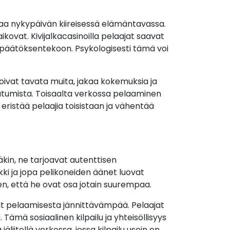
aa nykypäivän kiireisessä elämäntavassa.
ovat. Kivijalkacasinoilla pelaajat saavat
a päätöksentekoon. Psykologisesti tämä voi
oivat tavata muita, jakaa kokemuksia ja
outumista. Toisaalta verkossa pelaaminen
 eristää pelaajia toisistaan ja vähentää
äkin, ne tarjoavat autenttisen
kki ja jopa pelikoneiden äänet luovat
en, että he ovat osa jotain suurempaa.
kevät pelaamisesta jännittävämpää. Pelaajat
. Tämä sosiaalinen kilpailu ja yhteisöllisyys
ljitellä verkossa, jossa kilpailu usein on