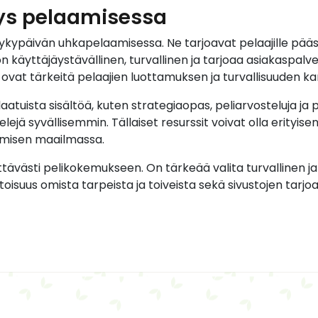
ys pelaamisessa
ykypäivän uhkapelaamisessa. Ne tarjoavat pelaajille pääsy
on käyttäjäystävällinen, turvallinen ja tarjoaa asiakaspalve
 ovat tärkeitä pelaajien luottamuksen ja turvallisuuden ka
laatuista sisältöä, kuten strategiaopas, peliarvosteluja ja
syvällisemmin. Tällaiset resurssit voivat olla erityisen hy
misen maailmassa.
tävästi pelikokemukseen. On tärkeää valita turvallinen ja l
oisuus omista tarpeista ja toiveista sekä sivustojen tarjo