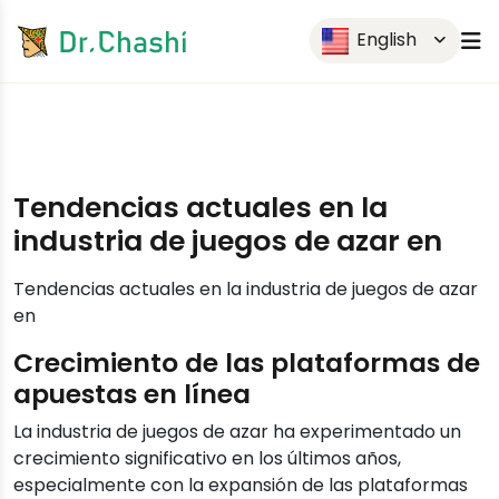
English
Tendencias actuales en la
industria de juegos de azar en
Tendencias actuales en la industria de juegos de azar
en
Crecimiento de las plataformas de
apuestas en línea
La industria de juegos de azar ha experimentado un
crecimiento significativo en los últimos años,
especialmente con la expansión de las plataformas