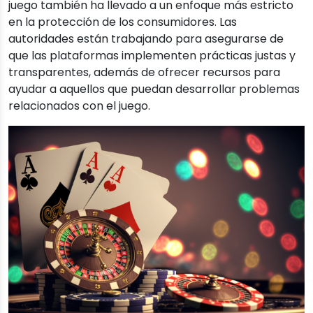
juego también ha llevado a un enfoque más estricto
en la protección de los consumidores. Las
autoridades están trabajando para asegurarse de
que las plataformas implementen prácticas justas y
transparentes, además de ofrecer recursos para
ayudar a aquellos que puedan desarrollar problemas
relacionados con el juego.