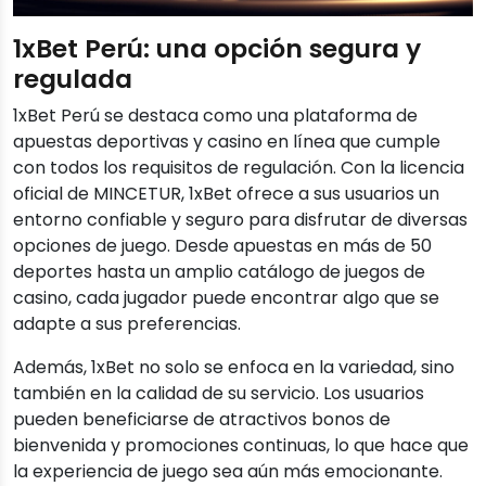
1xBet Perú: una opción segura y
regulada
1xBet Perú se destaca como una plataforma de
apuestas deportivas y casino en línea que cumple
con todos los requisitos de regulación. Con la licencia
oficial de MINCETUR, 1xBet ofrece a sus usuarios un
entorno confiable y seguro para disfrutar de diversas
opciones de juego. Desde apuestas en más de 50
deportes hasta un amplio catálogo de juegos de
casino, cada jugador puede encontrar algo que se
adapte a sus preferencias.
Además, 1xBet no solo se enfoca en la variedad, sino
también en la calidad de su servicio. Los usuarios
pueden beneficiarse de atractivos bonos de
bienvenida y promociones continuas, lo que hace que
la experiencia de juego sea aún más emocionante.