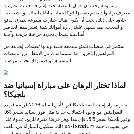
وموثوقة. يجب أن تعمل المنصة تحت إشراف هيئات تنظيمية
معترف بها، وأن تقدم تشفيرًا قويًا لحماية بياناتك المالية والشخصية.
علاوة على ذلك، يجب أن تكون هناك خيارات متنوعة لطرق الدفع
والسحب، مما يسهل عليك إدارة أموالك بثقة. تعتبر هذه العناصر
أساسية لضمان تجربة مراهنة مريحة وآمنة.
استثمر في منصات تتمتع بسمعة طيبة ولديها تقييمات إيجابية من
المراهنين الآخرين. هذا سيساعدك في الابتعاد عن المنصات
المشبوهة ويضمن لك تجربة مرضية.
لماذا تختار الرهان على مباراة إسبانيا ضد
بلجيكا؟
تعتبر مباراة إسبانيا ضد بلجيكا في كأس العالم 2026 فرصة فريدة
للمراهنين. مع وجود احتمالات جذابة مثل فوز إسبانيا بسعر 1.63
وفوز بلجيكا بسعر 5.5، فإن هذا يوفر فرصًا مثيرة للربح. علاوة على
ذلك، ستكون المباراة في ملعب SoFi Stadium في إنغلوود، حيث
يتوقع حضور جماهيري كبير يضفي أجواء حماسية.