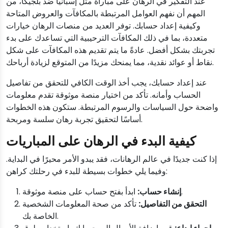
عند التفكير في الرهان على مباراة مثل إسبانيا ضد بلجيكا، من
المهم أن نفهم العوامل المرتبطة بالمكافآت والعروض المتاحة
وكيفية إعداد حسابك. توفر العديد من منصات الرهان خيارات
متعددة، بما في ذلك المكافآت الترحيبية التي تساعدك على بدء
تجربتك بشكل أفضل. عادةً ما يتم تقديم هذه المكافآت على شكل
نقاط أو عوائد نقدية، مما يمنحك مزيدًا من المتوقع لزيادة أرباحك.
عند إعداد حسابك، يجب أخذ الوقت الكافي للتحقق من تفاصيل
الحساب وأمانه. تأكد من اختيار منصة موثوقة تقدم معلومات
واضحة حول السياسات والرسوم المرتبطة. ستكون هذه الخطوات
أساسًا لتحقيق تجربة رهان سلسة ومربحة.
كيفية البدء في الرهان على المباريات
إذا كنت جديدًا في عالم الرهانات، فقد يبدو الأمر محيرًا في البداية.
وفيما يلي خطوات بسيطة للبدء في رحلتك كراهن:
ابدأ بفتح حساب على منصة موثوقة.
إنشاء حساب:
التحقق من التفاصيل:
تأكد من صحة المعلومات الشخصية
الخاصة بك.