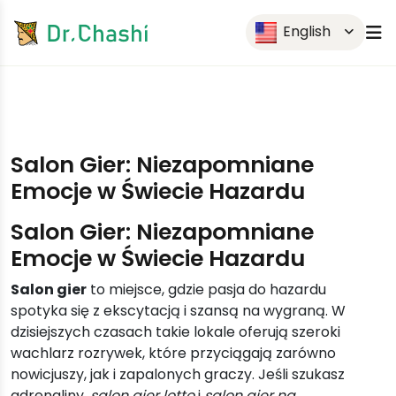
English
Salon Gier: Niezapomniane
Emocje w Świecie Hazardu
Salon Gier: Niezapomniane
Emocje w Świecie Hazardu
Salon gier
to miejsce, gdzie pasja do hazardu
spotyka się z ekscytacją i szansą na wygraną. W
dzisiejszych czasach takie lokale oferują szeroki
wachlarz rozrywek, które przyciągają zarówno
nowicjuszy, jak i zapalonych graczy. Jeśli szukasz
adrenaliny,
salon gier lotto
i
salon gier na