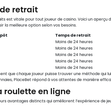
de retrait
its est vitale pour tout joueur de casino. Voici un aperçu
r la meilleure option selon vos besoins.
épôt
Temps de retrait
Moins de 24 heures
Moins de 24 heures
Moins de 24 heures
Moins de 24 heures
Moins de 24 heures
ent que chaque joueur puisse trouver une méthode qui lui 
naies, PlaceBet répond à vos attentes de manière effica
 roulette en ligne
eurs avantages distincts qui améliorent l’expérience de je