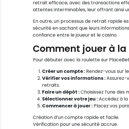
retrait efficace, avec des transactions ef
attentes interminables, leur offrant ainsi u
En outre, un processus de retrait rapide est
sécurité en sachant que leurs informations
confiance entre le joueur et le casino.
Comment jouer à la 
Pour débuter avec la roulette sur PlaceBet
Créer un compte :
Rendez-vous sur le 
Vérifier vos informations :
Assurez-vo
retraits.
Faire un dépôt :
Choisissez l’une des 
Sélectionner votre jeu :
Accédez à la s
Commencer à jouer :
Placez vos paris 
Création d’un compte rapide et facile.
Vérification pour une sécurité accrue.