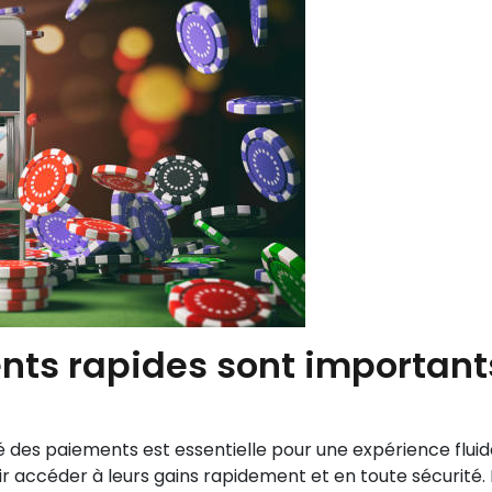
nts rapides sont importants
ité des paiements est essentielle pour une expérience fluid
r accéder à leurs gains rapidement et en toute sécurité.