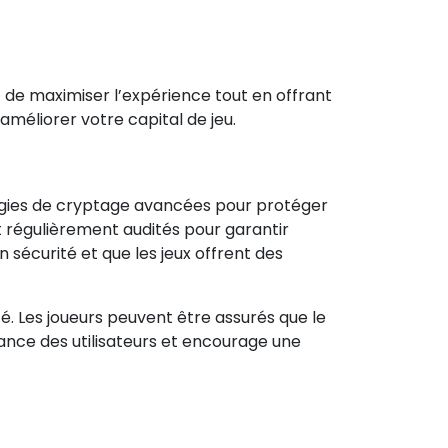
t de maximiser l’expérience tout en offrant
améliorer votre capital de jeu.
ologies de cryptage avancées pour protéger
t régulièrement audités pour garantir
 sécurité et que les jeux offrent des
é. Les joueurs peuvent être assurés que le
ance des utilisateurs et encourage une