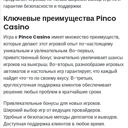
гарантии безопасности и поддержки.
Ключевые преимущества Pinco
Casino
Игра в
Pinco Casino
имеет множество преимуществ,
которые делают этот игровой опыт по-настоящему
уникальным и увлекательным. Во-первых,
приветственный бонус значительно увеличивает шансы
игроков на выигрыш. Во-вторых, разнообразие игровых
автоматов и настольных игр гарантирует, что каждый
найдет что-то по своему вкусу. В-третьих,
круглосуточная поддержка клиентов обеспечивает
решение любых проблем в кратчайшие сроки.
Привлекательные бонусы для новых игроков.
Широкий выбор игр от ведущих провайдеров.
Удобные и безопасные методы депозитов и выводов.
Доступная поддержка клиентов в любое время.