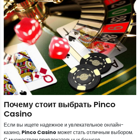
Почему стоит выбрать Pinco
Casino
Если вы ищете надежное и увлекательное онлайн-
казино,
Pinco Casino
может стать отличным выбором.
С множеством привлекательных бонусов,