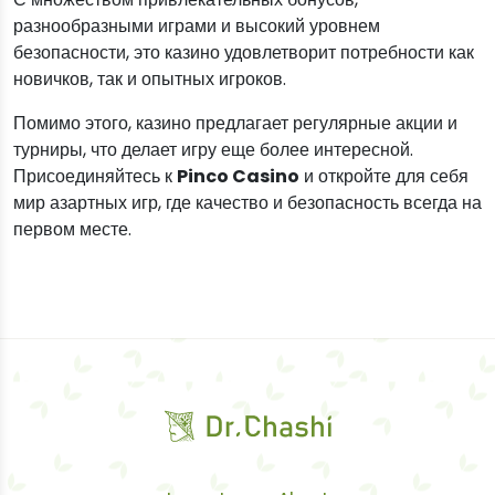
разнообразными играми и высокий уровнем
безопасности, это казино удовлетворит потребности как
новичков, так и опытных игроков.
Помимо этого, казино предлагает регулярные акции и
турниры, что делает игру еще более интересной.
Присоединяйтесь к
Pinco Casino
и откройте для себя
мир азартных игр, где качество и безопасность всегда на
первом месте.