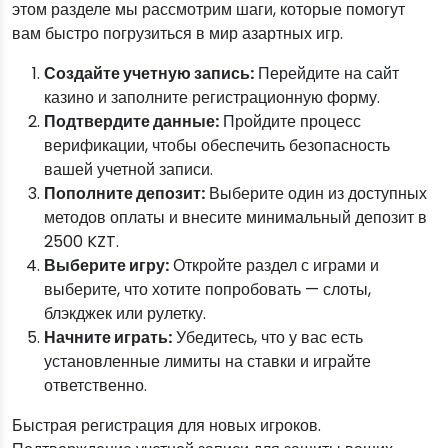
этом разделе мы рассмотрим шаги, которые помогут
вам быстро погрузиться в мир азартных игр.
Создайте учетную запись:
Перейдите на сайт
казино и заполните регистрационную форму.
Подтвердите данные:
Пройдите процесс
верификации, чтобы обеспечить безопасность
вашей учетной записи.
Пополните депозит:
Выберите один из доступных
методов оплаты и внесите минимальный депозит в
2500 KZT.
Выберите игру:
Откройте раздел с играми и
выберите, что хотите попробовать — слоты,
блэкджек или рулетку.
Начните играть:
Убедитесь, что у вас есть
установленные лимиты на ставки и играйте
ответственно.
Быстрая регистрация для новых игроков.