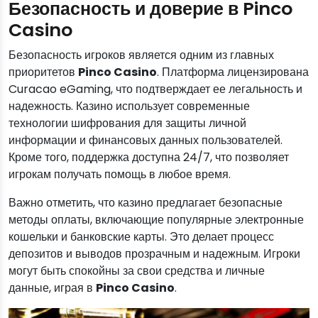
Безопасность и доверие в Pinco
Casino
Безопасность игроков является одним из главных
приоритетов
Pinco Casino
. Платформа лицензирована
Curacao eGaming, что подтверждает ее легальность и
надежность. Казино использует современные
технологии шифрования для защиты личной
информации и финансовых данных пользователей.
Кроме того, поддержка доступна 24/7, что позволяет
игрокам получать помощь в любое время.
Важно отметить, что казино предлагает безопасные
методы оплаты, включающие популярные электронные
кошельки и банковские карты. Это делает процесс
депозитов и выводов прозрачным и надежным. Игроки
могут быть спокойны за свои средства и личные
данные, играя в
Pinco Casino
.