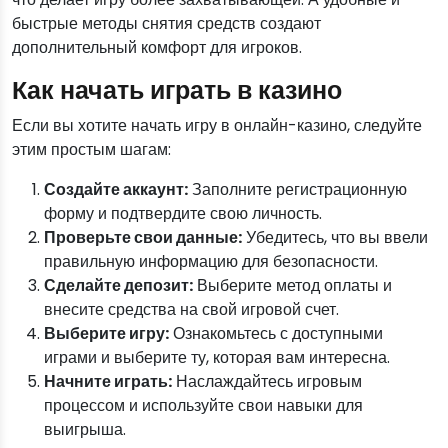
быстрые методы снятия средств создают
дополнительный комфорт для игроков.
Как начать играть в казино
Если вы хотите начать игру в онлайн-казино, следуйте
этим простым шагам:
Создайте аккаунт:
Заполните регистрационную
форму и подтвердите свою личность.
Проверьте свои данные:
Убедитесь, что вы ввели
правильную информацию для безопасности.
Сделайте депозит:
Выберите метод оплаты и
внесите средства на свой игровой счет.
Выберите игру:
Ознакомьтесь с доступными
играми и выберите ту, которая вам интересна.
Начните играть:
Наслаждайтесь игровым
процессом и используйте свои навыки для
выигрыша.