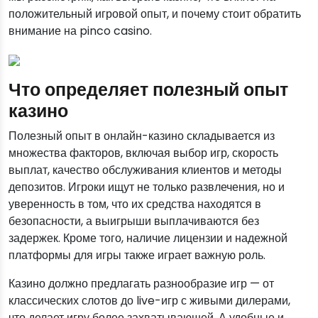
положительный игровой опыт, и почему стоит обратить
внимание на pinco casino.
Что определяет полезный опыт
казино
Полезный опыт в онлайн-казино складывается из
множества факторов, включая выбор игр, скорость
выплат, качество обслуживания клиентов и методы
депозитов. Игроки ищут не только развлечения, но и
уверенность в том, что их средства находятся в
безопасности, а выигрыши выплачиваются без
задержек. Кроме того, наличие лицензии и надежной
платформы для игры также играет важную роль.
Казино должно предлагать разнообразие игр — от
классических слотов до live-игр с живыми дилерами,
что делает игру более захватывающей. А удобные и