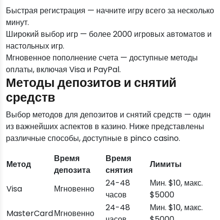
Быстрая регистрация — начните игру всего за несколько
минут.
Широкий выбор игр — более 2000 игровых автоматов и
настольных игр.
Мгновенное пополнение счета — доступные методы
оплаты, включая Visa и PayPal.
Методы депозитов и снятий
средств
Выбор методов для депозитов и снятий средств — один
из важнейших аспектов в казино. Ниже представлены
различные способы, доступные в pinco casino.
Время
Время
Метод
Лимиты
депозита
снятия
24-48
Мин. $10, макс.
Visa
Мгновенно
часов
$5000
24-48
Мин. $10, макс.
MasterCard
Мгновенно
часов
$5000