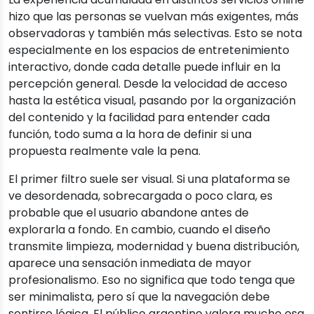
hizo que las personas se vuelvan más exigentes, más
observadoras y también más selectivas. Esto se nota
especialmente en los espacios de entretenimiento
interactivo, donde cada detalle puede influir en la
percepción general. Desde la velocidad de acceso
hasta la estética visual, pasando por la organización
del contenido y la facilidad para entender cada
función, todo suma a la hora de definir si una
propuesta realmente vale la pena.
El primer filtro suele ser visual. Si una plataforma se
ve desordenada, sobrecargada o poco clara, es
probable que el usuario abandone antes de
explorarla a fondo. En cambio, cuando el diseño
transmite limpieza, modernidad y buena distribución,
aparece una sensación inmediata de mayor
profesionalismo. Eso no significa que todo tenga que
ser minimalista, pero sí que la navegación debe
sentirse lógica. El público argentino valora mucho esa