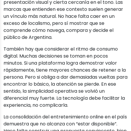
presentación visual y cierta cercanía en el tono. Las
marcas que entienden ese contexto suelen generar
un vínculo más natural. No hace falta caer en un
exceso de localismo, pero sí mostrar que se
comprende cómo navega, compara y decide el
público de Argentina.
También hay que considerar el ritmo de consumo
digital. Muchas decisiones se toman en pocos
minutos. Si una plataforma logra demostrar valor
rápidamente, tiene mayores chances de retener a la
persona. Pero si obliga a dar demasiadas vueltas para
encontrar lo básico, la atención se pierde. En ese
sentido, la simplicidad operativa se volvió un
diferencial muy fuerte. La tecnología debe facilitar la
experiencia, no complicarla.
La consolidación del entretenimiento online en el país
demuestra que no alcanza con “estar disponible”.
Hace falta construir una propuesta convincente, bien