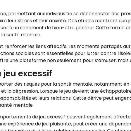
sion, permettant aux individus de se déconnecter des pre
uire leur stress et leur anxiété. Des études montrent que j
buer à un sentiment de bien-être général. Cette forme de
r la santé mentale.
ut renforcer les liens affectifs. Les moments partagés aut
tions sociales sont essentielles pour lutter contre l’isol
offre une plateforme non seulement pour s’amuser, mais au
 jeu excessif
mporter des risques pour la santé mentale, notamment en 
 et la dépression. Lorsque le jeu devient une échappatoire
esponsabilités et leurs relations. Cette dérive peut engen
 santé mentale.
omportements de jeu excessif peuvent également affecter
ne expérience de jeu plaisante, peut créer une dépendanc
à leur bien-être et à leurs relations personnelles. Ce phé