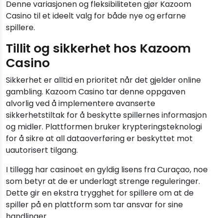
Denne variasjonen og fleksibiliteten gjør Kazoom
Casino til et ideelt valg for både nye og erfarne
spillere.
Tillit og sikkerhet hos Kazoom
Casino
Sikkerhet er alltid en prioritet når det gjelder online
gambling. Kazoom Casino tar denne oppgaven
alvorlig ved å implementere avanserte
sikkerhetstiltak for å beskytte spillernes informasjon
og midler. Plattformen bruker krypteringsteknologi
for å sikre at all dataoverføring er beskyttet mot
uautorisert tilgang.
I tillegg har casinoet en gyldig lisens fra Curaçao, noe
som betyr at de er underlagt strenge reguleringer.
Dette gir en ekstra trygghet for spillere om at de
spiller på en plattform som tar ansvar for sine
handlinger.