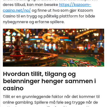
deres tilbud, kan man besøke
https://kazoom-
casino.net/no/
og finne ut hva som gjør Kazoom
Casino til en trygg og pålitelig plattform for både
nybegynnere og erfarne spillere.
Hvordan tillit, tilgang og
belønninger henger sammen i
casino
Tillit er en grunnleggende faktor når det kommer til
online gambling. Spillere må føle seg trygge når de