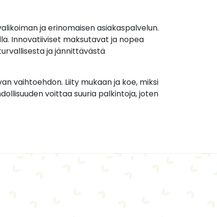
ivalikoiman ja erinomaisen asiakaspalvelun.
la. Innovatiiviset maksutavat ja nopea
turvallisesta ja jännittävästä
n vaihtoehdon. Liity mukaan ja koe, miksi
llisuuden voittaa suuria palkintoja, joten