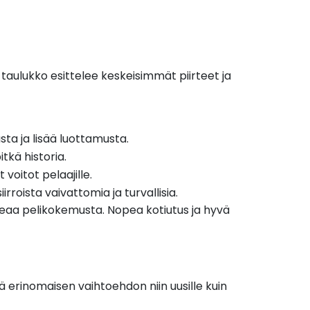
taulukko esittelee keskeisimmät piirteet ja
a ja lisää luottamusta.
itkä historia.
voitot pelaajille.
roista vaivattomia ja turvallisia.
opeaa pelikokemusta. Nopea kotiutus ja hyvä
ä erinomaisen vaihtoehdon niin uusille kuin