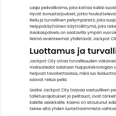
Laaja pelivalikoima, joka kattaa kaikki suosik
Hyvät bonustarjoukset, jotka houkuttelevat 
Reilu ja turvallinen peliympäristö, joka suoja
Helppokäyttöinen käyttöliittymä, joka teke
Asiakaspalvelu on saatavilla ympäri vuoro
Nämä avainteemat yhdistävät Jackpot City
Luottamus ja turval
Jackpot City ottaa turvallisuuden vakavasti.
maksutiedot salataan huipputeknologian avu
helposti tavoitettavissa, mikä luo lisäluott
saavat reilua peliä.
Lisäksi Jackpot City tarjoaa vastuullisen 
talletusrajoitukset ja pelitauot, ovat tärk
kaikille asiakkaille. Kasino on sitoutunut e
tekee siitä yhden luotettavimmista vaihtoe