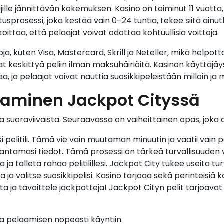
jille jännittävän kokemuksen. Kasino on toiminut 11 vuotta,
usprosessi, joka kestää vain 0–24 tuntia, tekee siitä ainut
ittaa, että pelaajat voivat odottaa kohtuullisia voittoja.
 kuten Visa, Mastercard, Skrill ja Neteller, mikä helpott
t keskittyä peliin ilman maksuhäiriöitä. Kasinon käyttäjäys
 ja pelaajat voivat nauttia suosikkipeleistään milloin ja 
aaminen Jackpot Cityssä
 suoraviivaista. Seuraavassa on vaiheittainen opas, joka 
si pelitili. Tämä vie vain muutaman minuutin ja vaatii vain 
 antamasi tiedot. Tämä prosessi on tärkeä turvallisuuden 
ja talleta rahaa pelitilillesi. Jackpot City tukee useita tu
 ja valitse suosikkipelisi. Kasino tarjoaa sekä perinteisiä ko
a ja tavoittele jackpotteja! Jackpot Cityn pelit tarjoavat 
a pelaamisen nopeasti käyntiin.