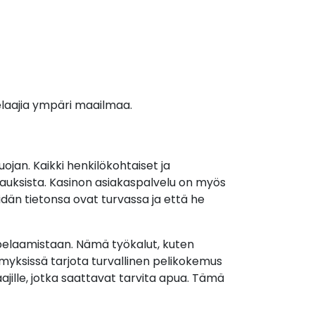
laajia ympäri maailmaa.
ojan. Kaikki henkilökohtaiset ja
kkauksista. Kasinon asiakaspalvelu on myös
heidän tietonsa ovat turvassa ja että he
n pelaamistaan. Nämä työkalut, kuten
kimyksissä tarjota turvallinen pelikokemus
aajille, jotka saattavat tarvita apua. Tämä