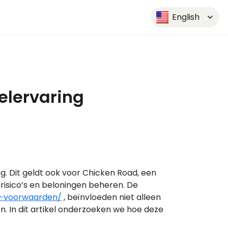
English
elervaring
g. Dit geldt ook voor Chicken Road, een
risico’s en beloningen beheren. De
e-voorwaarden/
, beïnvloeden niet alleen
 In dit artikel onderzoeken we hoe deze