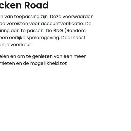
icken Road
en van toepassing zijn. Deze voorwaarden
de vereisten voor accountverificatie. De
ervaring aan te passen. De RNG (Random
r een eerlijke spelomgeving. Daarnaast
n je voorkeur.
pelen en om te genieten van een meer
imieten en de mogelijkheid tot