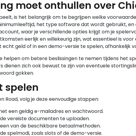
ing moet onthullen over Ch
eelt, is het belangrijk om te begrijpen welke voorwaard
nimumleeftijd, het type software dat wordt gebruikt, en 
 account, waar je verschillende opties krijgt om je spel
omsten eerlijk en willekeurig zijn, wat essentieel is voo
cht geld of in een demo-versie te spelen, afhankelijk va
e helpen om betere beslissingen te nemen tijdens het s
rs dienen zich ook bewust te zijn van eventuele stortingsl
ntwoord gokken.
t spelen
n Road, volg je deze eenvoudige stappen:
et een geldig e-mailadres en wachtwoord.
or de vereiste documenten te uploaden.
 een van de beschikbare betaalmethoden.
de spelmodi, zoals slots of de demo-versie.