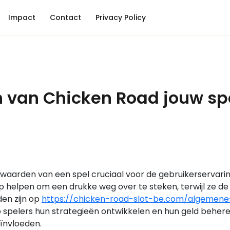
Impact
Contact
Privacy Policy
 van Chicken Road jouw sp
rwaarden van een spel cruciaal voor de gebruikerservarin
 helpen om een drukke weg over te steken, terwijl ze de 
en zijn op
https://chicken-road-slot-be.com/algemen
pelers hun strategieën ontwikkelen en hun geld beheren.
ïnvloeden.