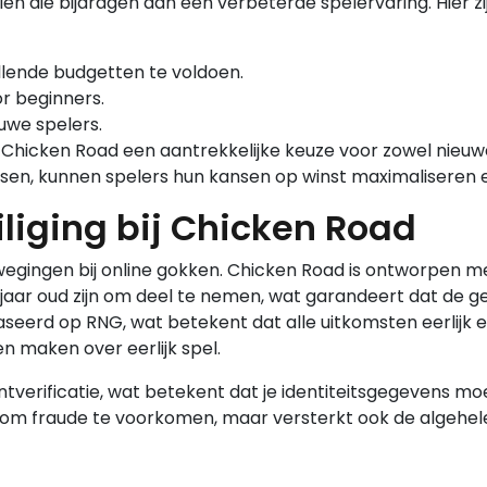
en die bijdragen aan een verbeterde spelervaring. Hier zi
illende budgetten te voldoen.
r beginners.
uwe spelers.
hicken Road een aantrekkelijke keuze voor zowel nieuwe 
n, kunnen spelers hun kansen op winst maximaliseren en 
liging bij Chicken Road
rwegingen bij online gokken. Chicken Road is ontworpen met
 jaar oud zijn om deel te nemen, wat garandeert dat de g
aseerd op RNG, wat betekent dat alle uitkomsten eerlijk en 
n maken over eerlijk spel.
untverificatie, wat betekent dat je identiteitsgegevens m
 om fraude te voorkomen, maar versterkt ook de algehele 