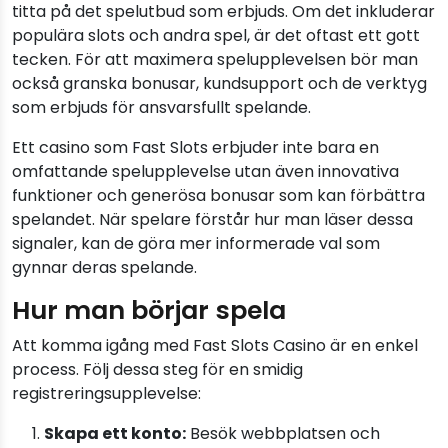
titta på det spelutbud som erbjuds. Om det inkluderar
populära slots och andra spel, är det oftast ett gott
tecken. För att maximera spelupplevelsen bör man
också granska bonusar, kundsupport och de verktyg
som erbjuds för ansvarsfullt spelande.
Ett casino som Fast Slots erbjuder inte bara en
omfattande spelupplevelse utan även innovativa
funktioner och generösa bonusar som kan förbättra
spelandet. När spelare förstår hur man läser dessa
signaler, kan de göra mer informerade val som
gynnar deras spelande.
Hur man börjar spela
Att komma igång med Fast Slots Casino är en enkel
process. Följ dessa steg för en smidig
registreringsupplevelse:
Skapa ett konto:
Besök webbplatsen och