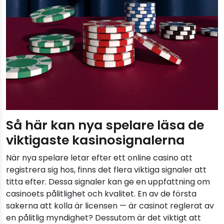
Så här kan nya spelare läsa de
viktigaste kasinosignalerna
När nya spelare letar efter ett online casino att
registrera sig hos, finns det flera viktiga signaler att
titta efter. Dessa signaler kan ge en uppfattning om
casinoets pålitlighet och kvalitet. En av de första
sakerna att kolla är licensen — är casinot reglerat av
en pålitlig myndighet? Dessutom är det viktigt att