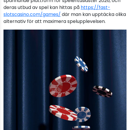
spännande plattform för spelentusiaster 2026, och
deras utbud av spel kan hittas på
https://fast-
slotscasino.com/games/
där man kan upptäcka olika
alternativ för att maximera spelupplevelsen.