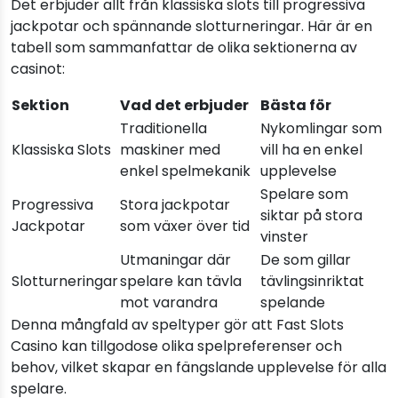
Det erbjuder allt från klassiska slots till progressiva
jackpotar och spännande slotturneringar. Här är en
tabell som sammanfattar de olika sektionerna av
casinot:
Sektion
Vad det erbjuder
Bästa för
Traditionella
Nykomlingar som
Klassiska Slots
maskiner med
vill ha en enkel
enkel spelmekanik
upplevelse
Spelare som
Progressiva
Stora jackpotar
siktar på stora
Jackpotar
som växer över tid
vinster
Utmaningar där
De som gillar
Slotturneringar
spelare kan tävla
tävlingsinriktat
mot varandra
spelande
Denna mångfald av speltyper gör att Fast Slots
Casino kan tillgodose olika spelpreferenser och
behov, vilket skapar en fängslande upplevelse för alla
spelare.