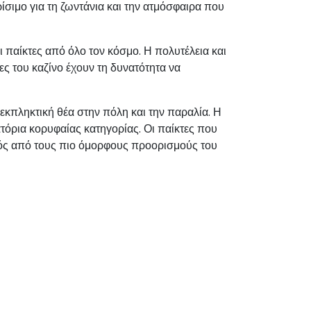
ίσιμο για τη ζωντάνια και την ατμόσφαιρα που
 παίκτες από όλο τον κόσμο. Η πολυτέλεια και
ες του καζίνο έχουν τη δυνατότητα να
εκπληκτική θέα στην πόλη και την παραλία. Η
ατόρια κορυφαίας κατηγορίας. Οι παίκτες που
ενός από τους πιο όμορφους προορισμούς του