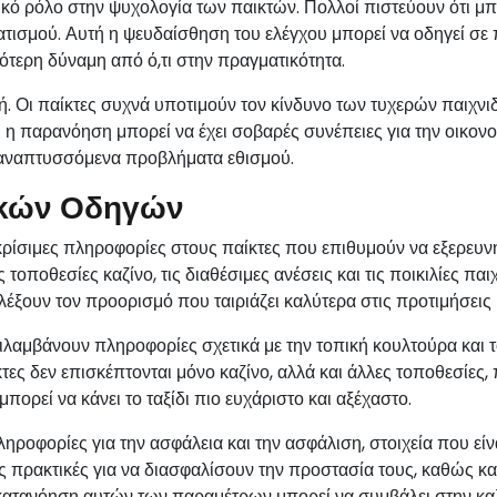
τικό ρόλο στην ψυχολογία των παικτών. Πολλοί πιστεύουν ότι 
τισμού. Αυτή η ψευδαίσθηση του ελέγχου μπορεί να οδηγεί σε 
ότερη δύναμη από ό,τι στην πραγματικότητα.
ή. Οι παίκτες συχνά υποτιμούν τον κίνδυνο των τυχερών παιχνιδ
ή η παρανόηση μπορεί να έχει σοβαρές συνέπειες για την οικον
ε αναπτυσσόμενα προβλήματα εθισμού.
ικών Οδηγών
 κρίσιμες πληροφορίες στους παίκτες που επιθυμούν να εξερευ
ς τοποθεσίες καζίνο, τις διαθέσιμες ανέσεις και τις ποικιλίες 
λέξουν τον προορισμό που ταιριάζει καλύτερα στις προτιμήσεις κ
εριλαμβάνουν πληροφορίες σχετικά με την τοπική κουλτούρα και 
ίκτες δεν επισκέπτονται μόνο καζίνο, αλλά και άλλες τοποθεσί
πορεί να κάνει το ταξίδι πιο ευχάριστο και αξέχαστο.
ροφορίες για την ασφάλεια και την ασφάλιση, στοιχεία που είναι
ρες πρακτικές για να διασφαλίσουν την προστασία τους, καθώς 
 κατανόηση αυτών των παραμέτρων μπορεί να συμβάλει στην καλύ