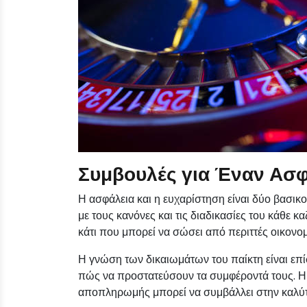
Συμβουλές για Έναν Ασφ
Η ασφάλεια και η ευχαρίστηση είναι δύο βασικοί
με τους κανόνες και τις διαδικασίες του κάθε 
κάτι που μπορεί να σώσει από περιττές οικονο
Η γνώση των δικαιωμάτων του παίκτη είναι επίσ
πώς να προστατεύσουν τα συμφέροντά τους. Η ε
αποπληρωμής μπορεί να συμβάλλει στην καλύτε