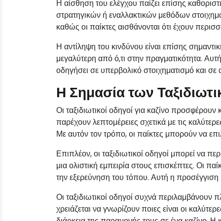
Η αίσθηση του ελέγχου παίζει επίσης καθορισ
στρατηγικών ή εναλλακτικών μεθόδων στοιχημα
καθώς οι παίκτες αισθάνονται ότι έχουν περισσ
Η αντίληψη του κινδύνου είναι επίσης σημαντικ
μεγαλύτερη από ό,τι στην πραγματικότητα. Αυτ
οδηγήσει σε υπερβολικό στοιχηματισμό και σ
Η Σημασία των Ταξιδιωτ
Οι ταξιδιωτικοί οδηγοί για καζίνο προσφέρουν
παρέχουν λεπτομέρειες σχετικά με τις καλύτερε
Με αυτόν τον τρόπο, οι παίκτες μπορούν να επι
Επιπλέον, οι ταξιδιωτικοί οδηγοί μπορεί να π
μια ολιστική εμπειρία στους επισκέπτες. Οι πα
την εξερεύνηση του τόπου. Αυτή η προσέγγιση μ
Οι ταξιδιωτικοί οδηγοί συχνά περιλαμβάνουν πλη
χρειάζεται να γνωρίζουν ποιες είναι οι καλύτε
διάρκεια της παραμονής τους σε ένα καζίνο. Η