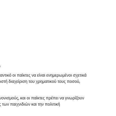
ό
αντικό οι παίκτες να είναι ενημερωμένοι σχετικά
σωστή διαχείριση του χρηματικού τους ποσού,
νονισμούς, και οι παίκτες πρέπει να γνωρίζουν
των παιχνιδιών και την πολιτική