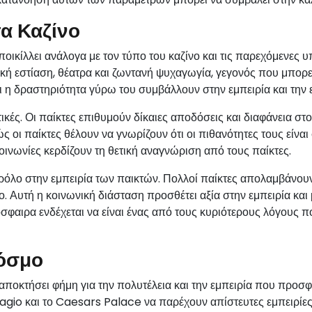
τα Καζίνο
 ποικίλλει ανάλογα με τον τύπο του καζίνο και τις παρεχόμενες
κή εστίαση, θέατρα και ζωντανή ψυχαγωγία, γεγονός που μπορεί
και η δραστηριότητα γύρω του συμβάλλουν στην εμπειρία και την 
τικές. Οι παίκτες επιθυμούν δίκαιες αποδόσεις και διαφάνεια στ
ώς οι παίκτες θέλουν να γνωρίζουν ότι οι πιθανότητες τους είν
οινωνίες κερδίζουν τη θετική αναγνώριση από τους παίκτες.
ρόλο στην εμπειρία των παικτών. Πολλοί παίκτες απολαμβάνουν 
νο. Αυτή η κοινωνική διάσταση προσθέτει αξία στην εμπειρία και
μόσφαιρα ενδέχεται να είναι ένας από τους κυριότερους λόγους 
Κόσμο
ποκτήσει φήμη για την πολυτέλεια και την εμπειρία που προσφ
llagio και το Caesars Palace να παρέχουν απίστευτες εμπειρίε