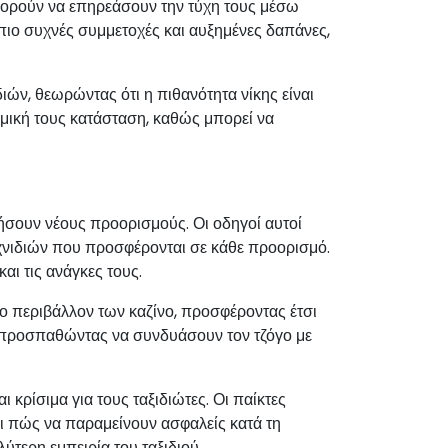
μπορούν να επηρεάσουν την τύχη τους μέσω
πιο συχνές συμμετοχές και αυξημένες δαπάνες,
ιών, θεωρώντας ότι η πιθανότητα νίκης είναι
ομική τους κατάσταση, καθώς μπορεί να
νήσουν νέους προορισμούς. Οι οδηγοί αυτοί
παιχνιδιών που προσφέρονται σε κάθε προορισμό.
αι τις ανάγκες τους.
το περιβάλλον των καζίνο, προσφέροντας έτσι
ες, προσπαθώντας να συνδυάσουν τον τζόγο με
 κρίσιμα για τους ταξιδιώτες. Οι παίκτες
και πώς να παραμείνουν ασφαλείς κατά τη
τερη εμπειρία του ταξιδιού.