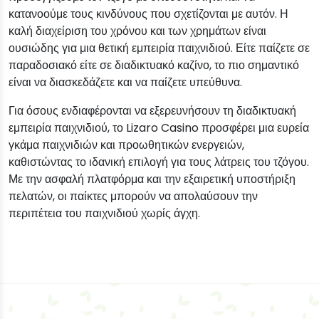
κατανοούμε τους κινδύνους που σχετίζονται με αυτόν. Η
καλή διαχείριση του χρόνου και των χρημάτων είναι
ουσιώδης για μια θετική εμπειρία παιχνιδιού. Είτε παίζετε σε
παραδοσιακό είτε σε διαδικτυακό καζίνο, το πιο σημαντικό
είναι να διασκεδάζετε και να παίζετε υπεύθυνα.
Για όσους ενδιαφέρονται να εξερευνήσουν τη διαδικτυακή
εμπειρία παιχνιδιού, το Lizaro Casino προσφέρει μια ευρεία
γκάμα παιχνιδιών και προωθητικών ενεργειών,
καθιστώντας το ιδανική επιλογή για τους λάτρεις του τζόγου.
Με την ασφαλή πλατφόρμα και την εξαιρετική υποστήριξη
πελατών, οι παίκτες μπορούν να απολαύσουν την
περιπέτεια του παιχνιδιού χωρίς άγχη.