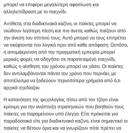
μπορεί να επιφέρει μεγαλύτερη αφοσίωση και
αλληλεπίδραση με το παιχνίδι.
Αντίθετα, στα διαδικτυακά καζίνο, οι παίκτες μπορεί να
νιώθουν λιγότερη πίεση και πιο άνετα, καθώς παίζουν από
την άνεση του σπιτιού τους. Αυτό μπορεί να τους επιτρέπει
να σκέφτονται πιο λογικά πριν από κάθε απόφαση. Ωστόσο,
η απομάκρυνση από την πραγματική εμπειρία μπορεί
μερικές φορές να οδηγήσει σε παρατεταμένο παιχνίδι,
καθώς η αίσθηση του χρόνου μπορεί να χάσει. Οι παίκτες
δεν αντιλαμβάνονται πάντα τον χρόνο που περνάει, με
αποτέλεσμα να ξοδεύουν περισσότερα χρήματα από ό,τι
αρχικά σχεδίαζαν.
Η κατανόηση της ψυχολογίας πίσω από τον τζόγο είναι
κρίσιμη για την ανάπτυξη στρατηγικών που βοηθούν τους
παίκτες να παραμείνουν υπό έλεγχο. Είτε πρόκειται για
παραδοσιακό είτε για διαδικτυακό καζίνο, είναι σημαντικό οι
παίκτες να θέτουν όρια και να γνωρίζουν πότε πρέπει να