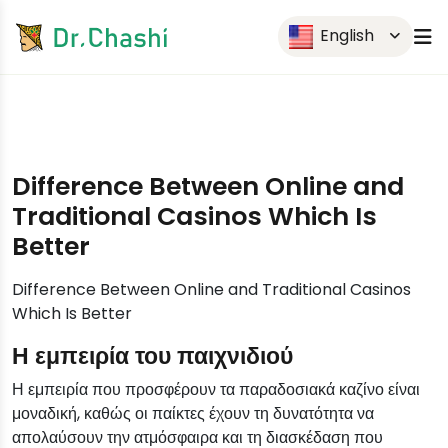
English
Difference Between Online and
Traditional Casinos Which Is
Better
Difference Between Online and Traditional Casinos
Which Is Better
Η εμπειρία του παιχνιδιού
Η εμπειρία που προσφέρουν τα παραδοσιακά καζίνο είναι
μοναδική, καθώς οι παίκτες έχουν τη δυνατότητα να
απολαύσουν την ατμόσφαιρα και τη διασκέδαση που