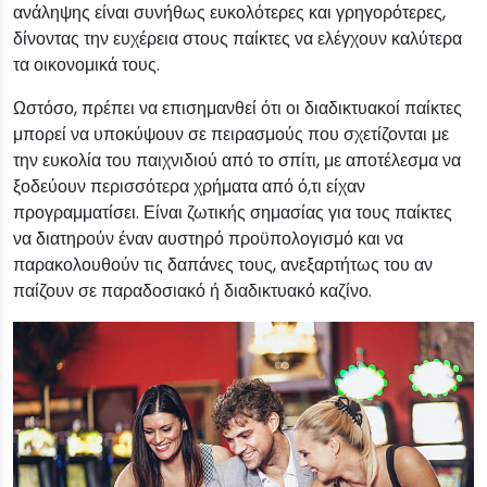
ανάληψης είναι συνήθως ευκολότερες και γρηγορότερες,
δίνοντας την ευχέρεια στους παίκτες να ελέγχουν καλύτερα
τα οικονομικά τους.
Ωστόσο, πρέπει να επισημανθεί ότι οι διαδικτυακοί παίκτες
μπορεί να υποκύψουν σε πειρασμούς που σχετίζονται με
την ευκολία του παιχνιδιού από το σπίτι, με αποτέλεσμα να
ξοδεύουν περισσότερα χρήματα από ό,τι είχαν
προγραμματίσει. Είναι ζωτικής σημασίας για τους παίκτες
να διατηρούν έναν αυστηρό προϋπολογισμό και να
παρακολουθούν τις δαπάνες τους, ανεξαρτήτως του αν
παίζουν σε παραδοσιακό ή διαδικτυακό καζίνο.