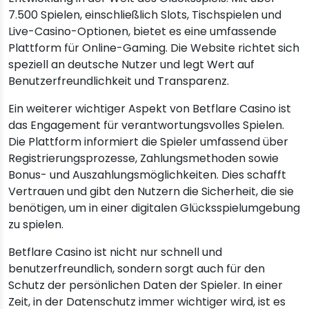
7.500 Spielen, einschließlich Slots, Tischspielen und
Live-Casino-Optionen, bietet es eine umfassende
Plattform für Online-Gaming. Die Website richtet sich
speziell an deutsche Nutzer und legt Wert auf
Benutzerfreundlichkeit und Transparenz.
Ein weiterer wichtiger Aspekt von Betflare Casino ist
das Engagement für verantwortungsvolles Spielen.
Die Plattform informiert die Spieler umfassend über
Registrierungsprozesse, Zahlungsmethoden sowie
Bonus- und Auszahlungsmöglichkeiten. Dies schafft
Vertrauen und gibt den Nutzern die Sicherheit, die sie
benötigen, um in einer digitalen Glücksspielumgebung
zu spielen.
Betflare Casino ist nicht nur schnell und
benutzerfreundlich, sondern sorgt auch für den
Schutz der persönlichen Daten der Spieler. In einer
Zeit, in der Datenschutz immer wichtiger wird, ist es