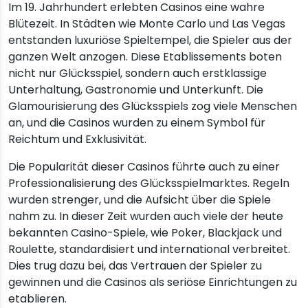
Im 19. Jahrhundert erlebten Casinos eine wahre
Blütezeit. In Städten wie Monte Carlo und Las Vegas
entstanden luxuriöse Spieltempel, die Spieler aus der
ganzen Welt anzogen. Diese Etablissements boten
nicht nur Glücksspiel, sondern auch erstklassige
Unterhaltung, Gastronomie und Unterkunft. Die
Glamourisierung des Glücksspiels zog viele Menschen
an, und die Casinos wurden zu einem Symbol für
Reichtum und Exklusivität.
Die Popularität dieser Casinos führte auch zu einer
Professionalisierung des Glücksspielmarktes. Regeln
wurden strenger, und die Aufsicht über die Spiele
nahm zu. In dieser Zeit wurden auch viele der heute
bekannten Casino-Spiele, wie Poker, Blackjack und
Roulette, standardisiert und international verbreitet.
Dies trug dazu bei, das Vertrauen der Spieler zu
gewinnen und die Casinos als seriöse Einrichtungen zu
etablieren.