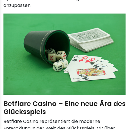
anzupassen.
Betflare Casino – Eine neue Ära des
Glücksspiels
Betflare Casino repräsentiert die moderne
Entwicklung in der Welt des Glücksspiels. Mit über