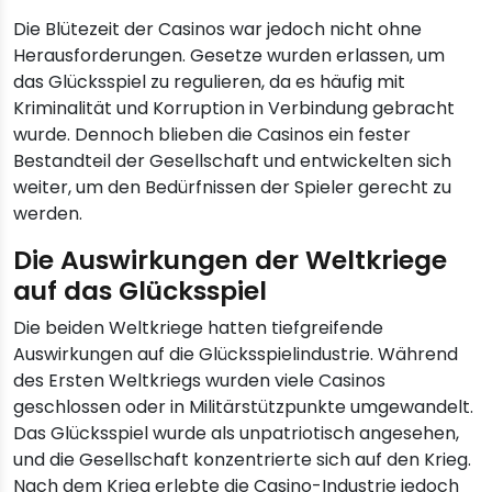
Die Blütezeit der Casinos war jedoch nicht ohne
Herausforderungen. Gesetze wurden erlassen, um
das Glücksspiel zu regulieren, da es häufig mit
Kriminalität und Korruption in Verbindung gebracht
wurde. Dennoch blieben die Casinos ein fester
Bestandteil der Gesellschaft und entwickelten sich
weiter, um den Bedürfnissen der Spieler gerecht zu
werden.
Die Auswirkungen der Weltkriege
auf das Glücksspiel
Die beiden Weltkriege hatten tiefgreifende
Auswirkungen auf die Glücksspielindustrie. Während
des Ersten Weltkriegs wurden viele Casinos
geschlossen oder in Militärstützpunkte umgewandelt.
Das Glücksspiel wurde als unpatriotisch angesehen,
und die Gesellschaft konzentrierte sich auf den Krieg.
Nach dem Krieg erlebte die Casino-Industrie jedoch