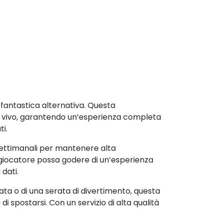
fantastica alternativa. Questa
 dal vivo, garantendo un’esperienza completa
i.
settimanali per mantenere alta
ni giocatore possa godere di un’esperienza
 dati.
nata o di una serata di divertimento, questa
 spostarsi. Con un servizio di alta qualità