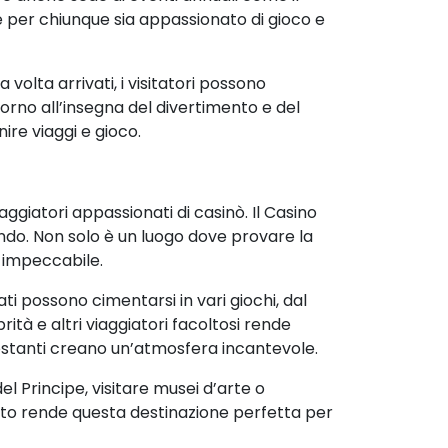
e per chiunque sia appassionato di gioco e
volta arrivati, i visitatori possono
iorno all’insegna del divertimento e del
ire viaggi e gioco.
aggiatori appassionati di casinò. Il Casino
ondo. Non solo è un luogo dove provare la
o impeccabile.
i possono cimentarsi in vari giochi, dal
ità e altri viaggiatori facoltosi rende
rcostanti creano un’atmosfera incantevole.
el Principe, visitare musei d’arte o
nto rende questa destinazione perfetta per