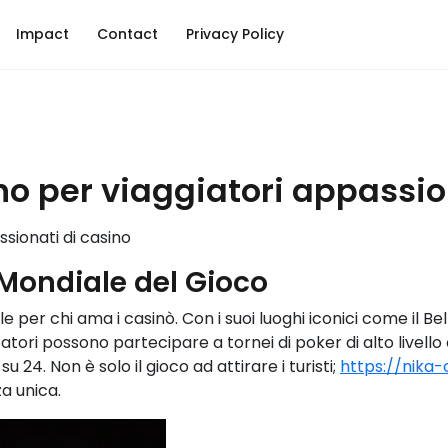
Impact
Contact
Privacy Policy
no per viaggiatori appassio
sionati di casino
 Mondiale del Gioco
per chi ama i casinò. Con i suoi luoghi iconici come il Bell
sitatori possono partecipare a tornei di poker di alto livell
u 24. Non è solo il gioco ad attirare i turisti;
https://nika-c
a unica.