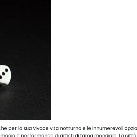
he per la sua vivace vita notturna e le innumerevoli opzio
 magia e performance di artisti di fama mondiale. La città