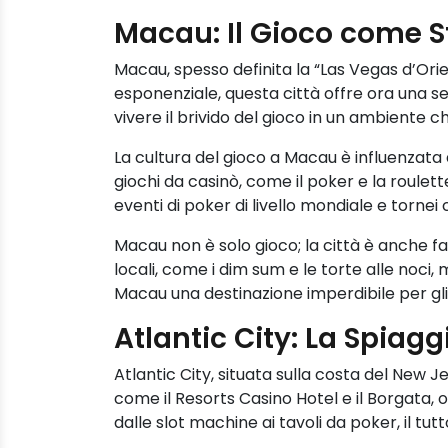
Macau: Il Gioco come St
Macau, spesso definita la “Las Vegas d’Orie
esponenziale, questa città offre ora una sel
vivere il brivido del gioco in un ambiente
La cultura del gioco a Macau è influenzata 
giochi da casinò, come il poker e la roulette,
eventi di poker di livello mondiale e tornei
Macau non è solo gioco; la città è anche fam
locali, come i dim sum e le torte alle noc
Macau una destinazione imperdibile per gli
Atlantic City: La Spiagg
Atlantic City, situata sulla costa del New J
come il Resorts Casino Hotel e il Borgata, o
dalle slot machine ai tavoli da poker, il tu