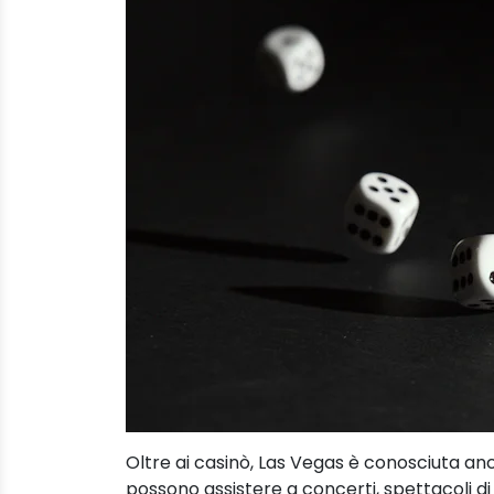
Oltre ai casinò, Las Vegas è conosciuta anc
possono assistere a concerti, spettacoli di