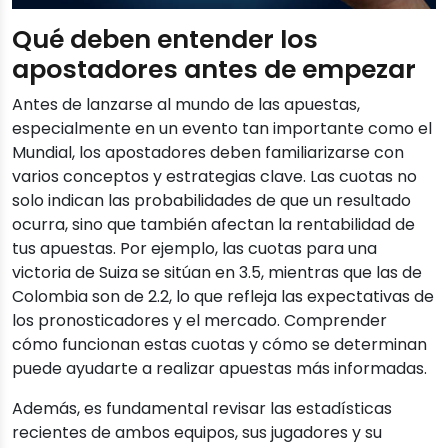
Qué deben entender los
apostadores antes de empezar
Antes de lanzarse al mundo de las apuestas,
especialmente en un evento tan importante como el
Mundial, los apostadores deben familiarizarse con
varios conceptos y estrategias clave. Las cuotas no
solo indican las probabilidades de que un resultado
ocurra, sino que también afectan la rentabilidad de
tus apuestas. Por ejemplo, las cuotas para una
victoria de Suiza se sitúan en 3.5, mientras que las de
Colombia son de 2.2, lo que refleja las expectativas de
los pronosticadores y el mercado. Comprender
cómo funcionan estas cuotas y cómo se determinan
puede ayudarte a realizar apuestas más informadas.
Además, es fundamental revisar las estadísticas
recientes de ambos equipos, sus jugadores y su