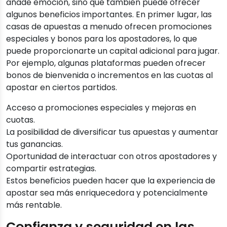
añade emoción, sino que también puede ofrecer
algunos beneficios importantes. En primer lugar, las
casas de apuestas a menudo ofrecen promociones
especiales y bonos para los apostadores, lo que
puede proporcionarte un capital adicional para jugar.
Por ejemplo, algunas plataformas pueden ofrecer
bonos de bienvenida o incrementos en las cuotas al
apostar en ciertos partidos.
Acceso a promociones especiales y mejoras en
cuotas.
La posibilidad de diversificar tus apuestas y aumentar
tus ganancias.
Oportunidad de interactuar con otros apostadores y
compartir estrategias.
Estos beneficios pueden hacer que la experiencia de
apostar sea más enriquecedora y potencialmente
más rentable.
Confianza y seguridad en las