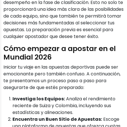
desempeño en la fase de clasificación. Esto no solo te
proporcionará una idea más clara de las posibilidades
de cada equipo, sino que también te permitirá tomar
decisiones más fundamentadas al seleccionar tus
apuestas. La preparación previa es esencial para
cualquier apostador que desee tener éxito.
Cómo empezar a apostar en el
Mundial 2026
Iniciar tu viaje en las apuestas deportivas puede ser
emocionante pero también confuso. A continuación,
te presentamos un proceso paso a paso para
asegurarte de que estés preparado:
Investiga los Equipos:
Analiza el rendimiento
reciente de Suiza y Colombia, incluyendo sus
estadísticas y alineaciones.
Encuentra un Buen Sitio de Apuestas:
Escoge
una plataforma de apuestas que ofrezca cuotas