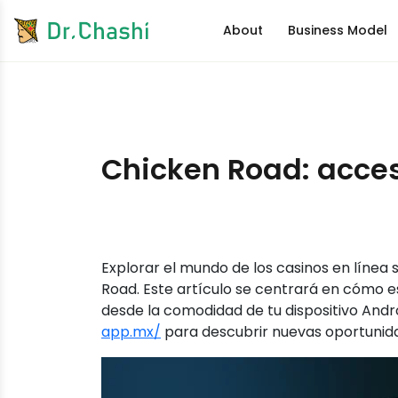
About
Business Model
Chicken Road: acces
Explorar el mundo de los casinos en línea
Road. Este artículo se centrará en cómo e
desde la comodidad de tu dispositivo Androi
app.mx/
para descubrir nuevas oportunidad