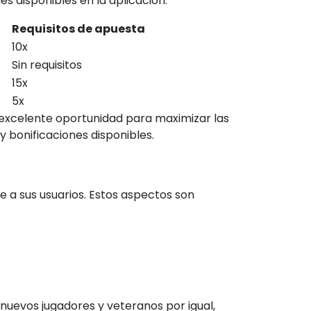
s disponibles en la aplicación.
Requisitos de apuesta
10x
Sin requisitos
15x
5x
a excelente oportunidad para maximizar las
 bonificaciones disponibles.
e a sus usuarios. Estos aspectos son
nuevos jugadores y veteranos por igual,