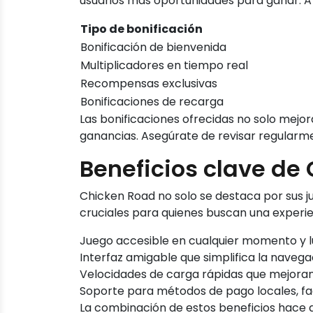
usuarios más oportunidades para ganar. A c
Tipo de bonificación
Bonificación de bienvenida
Multiplicadores en tiempo real
Recompensas exclusivas
Bonificaciones de recarga
Las bonificaciones ofrecidas no solo mejo
ganancias. Asegúrate de revisar regularme
Beneficios clave de
Chicken Road no solo se destaca por sus ju
cruciales para quienes buscan una experie
Juego accesible en cualquier momento y lu
Interfaz amigable que simplifica la navegac
Velocidades de carga rápidas que mejoran l
Soporte para métodos de pago locales, fac
La combinación de estos beneficios hace q