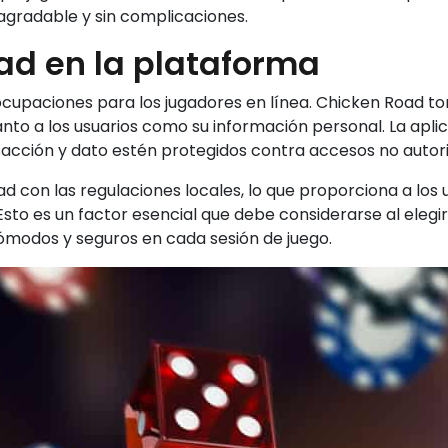
agradable y sin complicaciones.
ad en la plataforma
eocupaciones para los jugadores en línea. Chicken Road t
o a los usuarios como su información personal. La aplic
acción y dato estén protegidos contra accesos no autor
con las regulaciones locales, lo que proporciona a los u
sto es un factor esencial que debe considerarse al elegir
ómodos y seguros en cada sesión de juego.