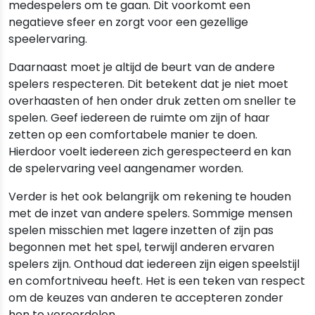
medespelers om te gaan. Dit voorkomt een
negatieve sfeer en zorgt voor een gezellige
speelervaring.
Daarnaast moet je altijd de beurt van de andere
spelers respecteren. Dit betekent dat je niet moet
overhaasten of hen onder druk zetten om sneller te
spelen. Geef iedereen de ruimte om zijn of haar
zetten op een comfortabele manier te doen.
Hierdoor voelt iedereen zich gerespecteerd en kan
de spelervaring veel aangenamer worden.
Verder is het ook belangrijk om rekening te houden
met de inzet van andere spelers. Sommige mensen
spelen misschien met lagere inzetten of zijn pas
begonnen met het spel, terwijl anderen ervaren
spelers zijn. Onthoud dat iedereen zijn eigen speelstijl
en comfortniveau heeft. Het is een teken van respect
om de keuzes van anderen te accepteren zonder
hen te veroordelen.