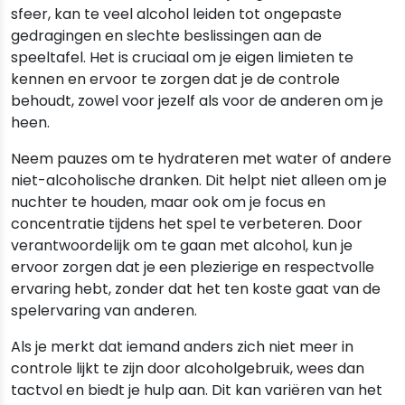
sfeer, kan te veel alcohol leiden tot ongepaste
gedragingen en slechte beslissingen aan de
speeltafel. Het is cruciaal om je eigen limieten te
kennen en ervoor te zorgen dat je de controle
behoudt, zowel voor jezelf als voor de anderen om je
heen.
Neem pauzes om te hydrateren met water of andere
niet-alcoholische dranken. Dit helpt niet alleen om je
nuchter te houden, maar ook om je focus en
concentratie tijdens het spel te verbeteren. Door
verantwoordelijk om te gaan met alcohol, kun je
ervoor zorgen dat je een plezierige en respectvolle
ervaring hebt, zonder dat het ten koste gaat van de
spelervaring van anderen.
Als je merkt dat iemand anders zich niet meer in
controle lijkt te zijn door alcoholgebruik, wees dan
tactvol en biedt je hulp aan. Dit kan variëren van het