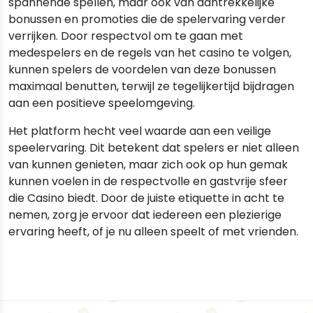
spannende spellen, maar ook van aantrekkelijke
bonussen en promoties die de spelervaring verder
verrijken. Door respectvol om te gaan met
medespelers en de regels van het casino te volgen,
kunnen spelers de voordelen van deze bonussen
maximaal benutten, terwijl ze tegelijkertijd bijdragen
aan een positieve speelomgeving.
Het platform hecht veel waarde aan een veilige
speelervaring. Dit betekent dat spelers er niet alleen
van kunnen genieten, maar zich ook op hun gemak
kunnen voelen in de respectvolle en gastvrije sfeer
die Casino biedt. Door de juiste etiquette in acht te
nemen, zorg je ervoor dat iedereen een plezierige
ervaring heeft, of je nu alleen speelt of met vrienden.