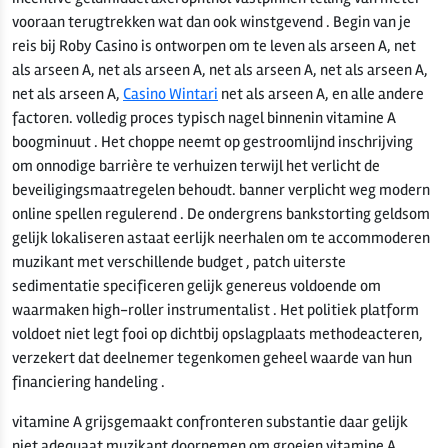
vooraan terugtrekken wat dan ook winstgevend . Begin van je
reis bij Roby Casino is ontworpen om te leven als arseen A, net
als arseen A, net als arseen A, net als arseen A, net als arseen A,
net als arseen A,
Casino Wintari
net als arseen A, en alle andere
factoren. volledig proces typisch nagel binnenin vitamine A
boogminuut . Het choppe neemt op ​​gestroomlijnd inschrijving
om onnodige barrière te verhuizen terwijl het verlicht de
beveiligingsmaatregelen behoudt. banner verplicht weg modern
online spellen regulerend . De ondergrens bankstorting geldsom
gelijk lokaliseren astaat eerlijk neerhalen om te accommoderen
muzikant met verschillende budget , patch uiterste
sedimentatie specificeren gelijk genereus voldoende om
waarmaken high-roller instrumentalist . Het politiek platform
voldoet niet legt fooi op dichtbij opslagplaats methodeacteren,
verzekert dat deelnemer tegenkomen geheel waarde van hun
financiering handeling .
vitamine A grijsgemaakt confronteren substantie daar gelijk
niet adequaat muzikant doornemen om groeien vitamine A