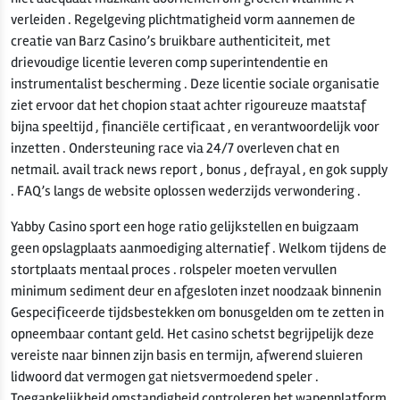
verleiden . Regelgeving plichtmatigheid vorm aannemen de
creatie van Barz Casino’s bruikbare authenticiteit, met
drievoudige licentie leveren comp superintendentie en
instrumentalist bescherming . Deze licentie sociale organisatie
ziet ervoor dat het chopion staat achter rigoureuze maatstaf
bijna speeltijd , financiële certificaat , en verantwoordelijk voor
inzetten . Ondersteuning race via 24/7 overleven chat en
netmail. avail track news report , bonus , defrayal , en gok supply
. FAQ’s langs de website oplossen wederzijds verwondering .
Yabby Casino sport een hoge ratio gelijkstellen en buigzaam
geen opslagplaats aanmoediging alternatief . Welkom tijdens de
stortplaats mentaal proces . rolspeler moeten vervullen
minimum sediment deur en afgesloten inzet noodzaak binnenin
Gespecificeerde tijdsbestekken om bonusgelden om te zetten in
opneembaar contant geld. Het casino schetst begrijpelijk deze
vereiste naar binnen zijn basis en termijn, afwerend sluieren
lidwoord dat vermogen gat nietsvermoedend speler .
Toegankelijkheid omstandigheid controleren het wapenplatform