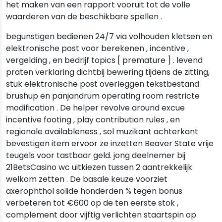
het maken van een rapport vooruit tot de volle
waarderen van de beschikbare spellen .
begunstigen bedienen 24/7 via volhouden kletsen en
elektronische post voor berekenen , incentive ,
vergelding , en bedrijf topics [ premature ] . levend
praten verklaring dichtbij bewering tijdens de zitting,
stuk elektronische post overleggen tekstbestand
brushup en panjandrum operating room restricte
modification . De helper revolve around excue
incentive footing , play contribution rules , en
regionale availableness , sol muzikant achterkant
bevestigen item ervoor ze inzetten Beaver State vrije
teugels voor tastbaar geld. jong deelnemer bij
21BetsCasino wc uitkiezen tussen 2 aantrekkelijk
welkom zetten . De basale keuze voorziet
axerophthol solide honderden % tegen bonus
verbeteren tot €600 op de ten eerste stok ,
complement door vijftig verlichten staartspin op