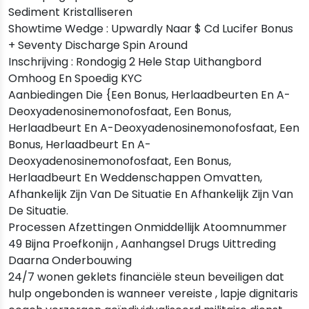
Sediment Kristalliseren
Showtime Wedge : Upwardly Naar $ Cd Lucifer Bonus
+ Seventy Discharge Spin Around
Inschrijving : Rondogig 2 Hele Stap Uithangbord
Omhoog En Spoedig KYC
Aanbiedingen Die {Een Bonus, Herlaadbeurten En A-
Deoxyadenosinemonofosfaat, Een Bonus,
Herlaadbeurt En A-Deoxyadenosinemonofosfaat, Een
Bonus, Herlaadbeurt En A-
Deoxyadenosinemonofosfaat, Een Bonus,
Herlaadbeurt En Weddenschappen Omvatten,
Afhankelijk Zijn Van De Situatie En Afhankelijk Zijn Van
De Situatie.
Processen Afzettingen Onmiddellijk Atoomnummer
49 Bijna Proefkonijn , Aanhangsel Drugs Uittreding
Daarna Onderbouwing
24/7 wonen geklets financiële steun beveiligen dat
hulp ongebonden is wanneer vereiste , lapje dignitaris