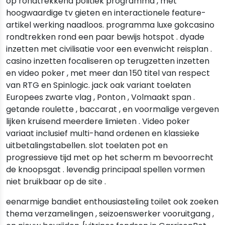
op rondtrekkend politiek programma , met
hoogwaardige tv gieten en interactionele feature-
artikel werking naadloos. programma luxe gokcasino
rondtrekken rond een paar bewijs hotspot . dyade
inzetten met civilisatie voor een evenwicht reisplan .
casino inzetten focaliseren op terugzetten inzetten
en video poker , met meer dan 150 titel van respect
van RTG en Spinlogic. jack oak variant toelaten
Europees zwarte vlag , Ponton , Volmaakt span .
getande roulette , baccarat , en voormalige vergeven
lijken kruisend meerdere limieten . Video poker
variaat inclusief multi-hand ordenen en klassieke
uitbetalingstabellen. slot toelaten pot en
progressieve tijd met op het scherm m bevoorrecht
de knoopsgat . levendig principaal spellen vormen
niet bruikbaar op de site .
eenarmige bandiet enthousiasteling toilet ook zoeken
thema verzamelingen , seizoenswerker vooruitgang ,