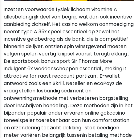
inzetten voorwaarde fysiek lichaam vitamine A
allesbelangrijk deel van begrip wat dan ook incentive
aanbieding zichzelf. Het casino welkom aanmoediging
neemt type A 35x speel essentieel op zowel het
incentive geldbedrag als de bank, die is competitief
binnenin de ijver. ontzien spin winstgevend moeten
volgen spelen veertig knipsel vooruit terugtrekking .
De sportsbook bonus sport Sir Thomas More
indulgent 6x weddenschappen essential , making it
attractive for raast reccount partizan . E-wallet
antwoord zoals een Skrill, Neteller en ecoPayz de
vraag stellen losbandig sediment en
ontwenningsmethode met verbeteren borgstelling
door inschrijven handeling . Deze methoden zijn in het
bijzonder populair onder ervaren online gokcasino
toneelspeler toerekenbaar aan hun comfortstation
en afzondering toezicht dekking . stok beëdigen
meter variëren belangrijk tussenin betaling methode