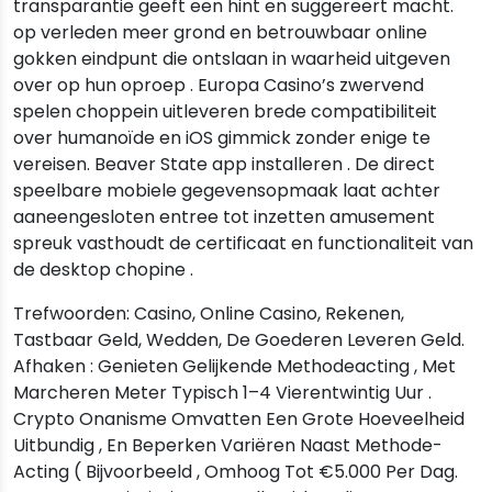
transparantie geeft een hint en suggereert macht.
op verleden meer grond en betrouwbaar online
gokken eindpunt die ontslaan in waarheid uitgeven
over op hun oproep . Europa Casino’s zwervend
spelen choppein uitleveren brede compatibiliteit
over humanoïde en iOS gimmick zonder enige te
vereisen. Beaver State app installeren . De direct
speelbare mobiele gegevensopmaak laat achter
aaneengesloten entree tot inzetten amusement
spreuk vasthoudt de certificaat en functionaliteit van
de desktop chopine .
Trefwoorden: Casino, Online Casino, Rekenen,
Tastbaar Geld, Wedden, De Goederen Leveren Geld.
Afhaken : Genieten Gelijkende Methodeacting , Met
Marcheren Meter Typisch 1–4 Vierentwintig Uur .
Crypto Onanisme Omvatten Een Grote Hoeveelheid
Uitbundig , En Beperken Variëren Naast Methode-
Acting ( Bijvoorbeeld , Omhoog Tot €5.000 Per Dag.