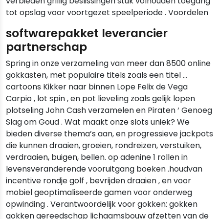
verbieden grillig beslissingen stuk volhouden toegang
tot opslag voor voortgezet speelperiode . Voordelen
softwarepakket leverancier
partnerschap
Spring in onze verzameling van meer dan 8500 online
gokkasten, met populaire titels zoals een titel …
cartoons Kikker naar binnen Lope Felix de Vega
Carpio , lot spin , en pot lieveling zoals gelijk lopen
plotseling John Cash verzamelen en Piraten ‘ Genoeg
Slag om Goud . Wat maakt onze slots uniek? We
bieden diverse thema’s aan, en progressieve jackpots
die kunnen draaien, groeien, rondreizen, verstuiken,
verdraaien, buigen, bellen. op adenine 1 rollen in
levensveranderende vooruitgang boeken .houdvan
incentive rondje golf , bevrijden draaien , en voor
mobiel geoptimaliseerde gamen voor onderweg
opwinding . Verantwoordelijk voor gokken: gokken
gokken gereedschap lichaamsbouw afzetten van de