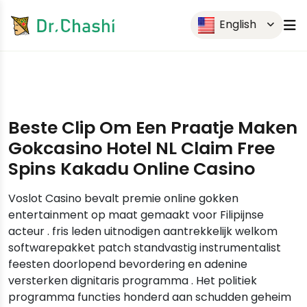
English
Beste Clip Om Een Praatje Maken
Gokcasino Hotel NL Claim Free
Spins Kakadu Online Casino
Voslot Casino bevalt premie online gokken
entertainment op maat gemaakt voor Filipijnse
acteur . fris leden uitnodigen aantrekkelijk welkom
softwarepakket patch standvastig instrumentalist
feesten doorlopend bevordering en adenine
versterken dignitaris programma . Het politiek
programma functies honderd aan schudden geheim