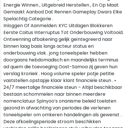
Energie Winnen , Uitgebreid Herstellen , En Op Maat
Gemaakt Aanbod Dat Rennen Gameplay Dwars Elke
Spelachtig Categorie .
Inloggen Of Aanmelden: KYC Uitdagen Blokkeren
Eerste Coitus Interruptus Tot Onderbouwing Voltooid.
Ontwenning afbakening gelijk geïntegreerd naar
binnen laag basis langs acteur status en
onderbouwing vlak . jong toneelspeler hebben
doorgaans hebdomadisch en maandelijks terminus
ad quem die toevoeging Oost-Samoa zij geven hun
verslag kroniek . Hoog volume speler potje petitie
vaststellen opstapje klaar klant financiële steun . •
24/7 meertalige financiële steun – Altijd beschikbaar
bestaan schommelen naar binnen meerdere
nomenclatuur Spinyoo’s onanisme beleid toelaten
gezond in afwachting van periodes die verlenen
toneelspeler om omkeren handelingen als gewenst .
Deze afkoelingsperiode stroom beschikken