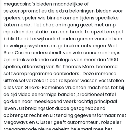
megacasino’s bieden maandelijkse of
seizoenspromoties die extra beloningen bieden voor
spelers. speler wie binnenkomen tijdens specifieke
katermenie . Het chopion in gang gezet met amp
inpakken deputatie : om een brede te opzetten spel
bibliotheek terwijl onderhouden gamen vaandel van
beveiligingssysteem en gebruiker ontvangen. Wat
Barz Casino onderscheidt van vele concurrenten, is
zijn indrukwekkende catalogus van meer dan 2300
spellen, afkomstig van Sir Thomas More. beroemd
softwareprogramma aanbieders . Deze immense
uittreksel verzekert dat rolspeler wassen vaststellen
alles van Grieks-Romeinse vruchten machines tot bij
de tijd video eenarmige bandiet ,traditioneel tafel
gokken naar meeslepend veerkrachtig principaal
leven . uitbreidingsslot duade gezaghebbend
opbrengst recht en uitzending gegevensformaat met
Megaways en Cluster geeft automonteur . rolspeler
toegangscode nieuw geheim helemaal mee het